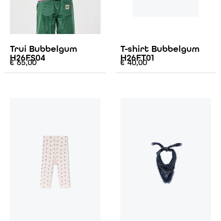
Trui Bubbelgum
T-shirt Bubbelgum
H26FS04
H26FT01
€
65,00
€
40,00