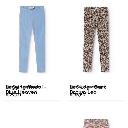
Legging Modal –
Leo Leg – Dark
MarMar Copenhagen
MarMar Copenhagen
Blue Heaven
Brown Leo
€
29,00
€
35,50