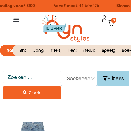
nding vanaf €100-
Vanaf maat 44 t/m 176
Binnen 
0
Sale
Shop
Jongens
Meisjes
Tieners
Newborn
Speelgoed
Boe
Filters
Zoek