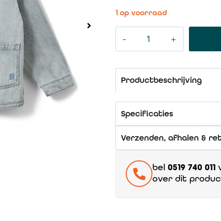
1 op voorraad
Productbeschrijving
Specificaties
Verzenden, afhalen & re
bel
0519 740 011
v
over dit produc