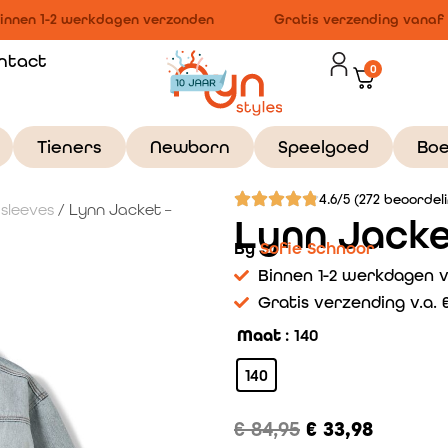
nnen 1-2 werkdagen verzonden
Gratis verzending vanaf €
ntact
0
Tieners
Newborn
Speelgoed
Bo
4.6/5 (272 beoordel
gsleeves
/ Lynn Jacket –
Lynn Jacke
By
Sofie Schnoor
Binnen 1-2 werkdagen 
Gratis verzending v.a. €
Maat
: 140
140
€
84,95
€
33,98