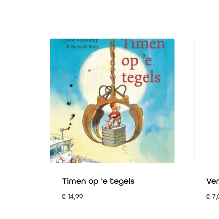
Timen op ’e tegels
Ve
€
14,99
€
7,