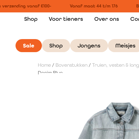
 verzending vanaf €100-
Vanaf maat 44 t/m 176
Bi
Shop
Voor tieners
Over ons
Co
Sale
Shop
Jongens
Meisjes
Home
/
Bovenstukken
/
Truien, vesten & lon
Denim Blue