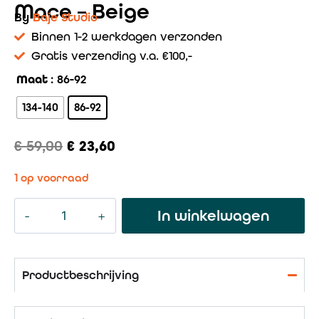
Mace – Beige
By
Baje Studio
Binnen 1-2 werkdagen verzonden
Gratis verzending v.a. €100,-
Maat
: 86-92
134-140
86-92
€
59,00
€
23,60
1 op voorraad
In winkelwagen
Productbeschrijving