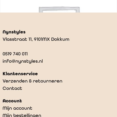
Nynstyles
Vlasstraat 11, 9101MX Dokkum
0519 740 011
info@nynstyles.nl
Klantenservice
Verzenden & retourneren
Contact
Shipping
Account
€
0,00
Mijn account
Mijn bestellingen