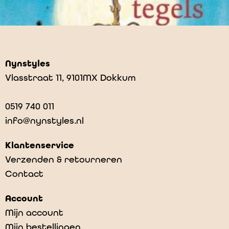
Nynstyles
Vlasstraat 11, 9101MX Dokkum
0519 740 011
info@nynstyles.nl
Klantenservice
Verzenden & retourneren
Contact
Timen op ’e tegels
Account
€
14,99
Mijn account
Mijn bestellingen