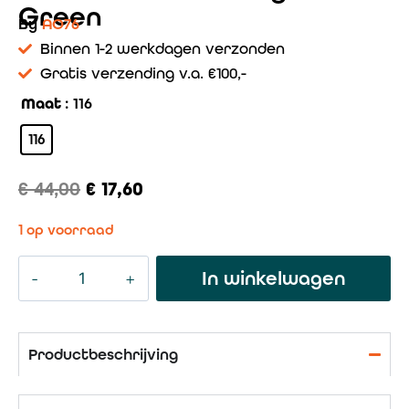
Green
By
AO76
Binnen 1-2 werkdagen verzonden
Gratis verzending v.a. €100,-
Maat
: 116
116
€
44,00
€
17,60
1 op voorraad
In winkelwagen
Productbeschrijving