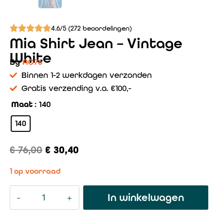
4.6/5 (272 beoordelingen)
Mia Shirt Jean – Vintage
White
By
AO76
Binnen 1-2 werkdagen verzonden
Gratis verzending v.a. €100,-
Maat
: 140
140
€
76,00
€
30,40
1 op voorraad
In winkelwagen