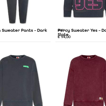
 Sweater Pants – Dark
Percy Sweater Yes – D
AO76
Slate
€
94,00