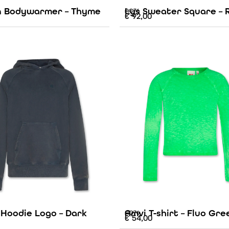
 Bodywarmer – Thyme
Lys Sweater Square – 
AO76
€
92,00
 Hoodie Logo – Dark
Amvi T-shirt – Fluo Gre
AO76
€
54,00