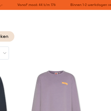
Vanaf maat 44 t/m 176
Binnen 1-2 werkdagen ve
eken