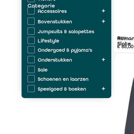
Categorie
Accessoires
Bovenstukken
Jumpsuits & salopettes
Roman
AO76
Lifestyle
Slate
€
86,00
Ondergoed & pyjama's
Onderstukken
Sale
Schoenen en laarzen
Speelgoed & boeken
Zwemkleding