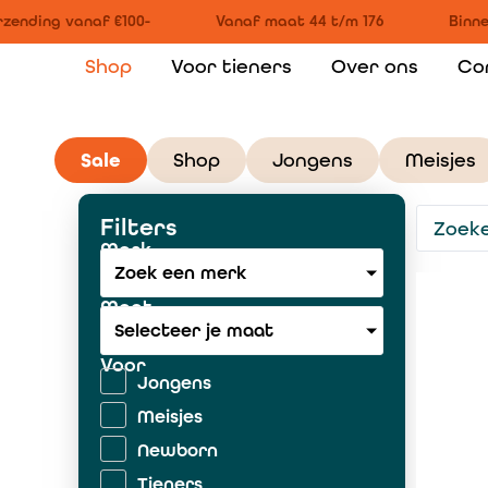
ending vanaf €100-
Vanaf maat 44 t/m 176
Binnen
Shop
Voor tieners
Over ons
Co
Sale
Shop
Jongens
Meisjes
Filters
Merk
Zoek een merk
Maat
Selecteer je maat
Voor
Jongens
Meisjes
Newborn
Tieners