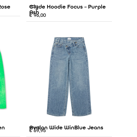
Rose
Clyde Hoodie Focus – Purple
AO76
Ash
€
96,00
en
Avalon Wide WinBlue Jeans
Grunt
€
69,95