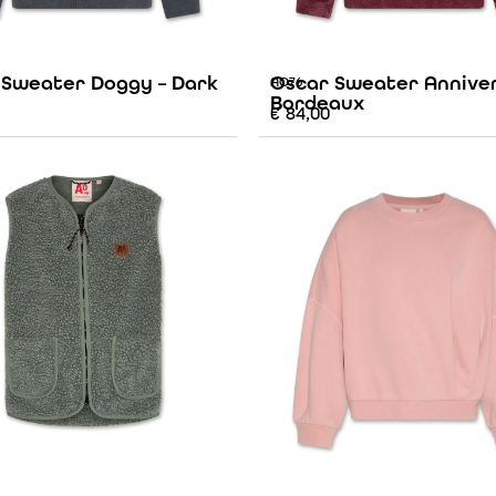
 Sweater Doggy – Dark
Oscar Sweater Anniver
AO76
Bordeaux
€
84,00