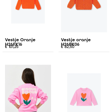
Vestje Oranje
Vestje oranje
H26FK16
H26BK06
€
101,25
€
82,50