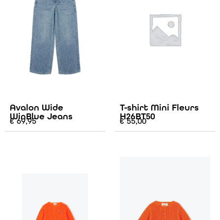
Avalon Wide
T-shirt Mini Fleurs
WinBlue Jeans
H26BT50
€
69,95
€
55,00