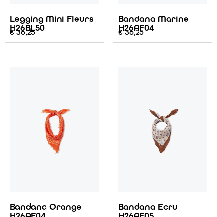
Legging Mini Fleurs
Bandana Marine
H26BL50
H26AF04
€
36,25
€
36,25
Bandana Orange
Bandana Ecru
H26AF04
H26AF05