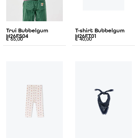
Trui Bubbelgum
T-shirt Bubbelgum
H26FS04
H26FT01
€
65,00
€
40,00