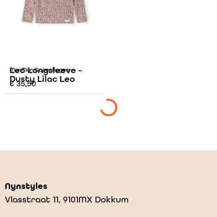
Leo Longsleeve –
MarMar Copenhagen
Dusty Lilac Leo
€
35,50
Nynstyles
Vlasstraat 11, 9101MX Dokkum