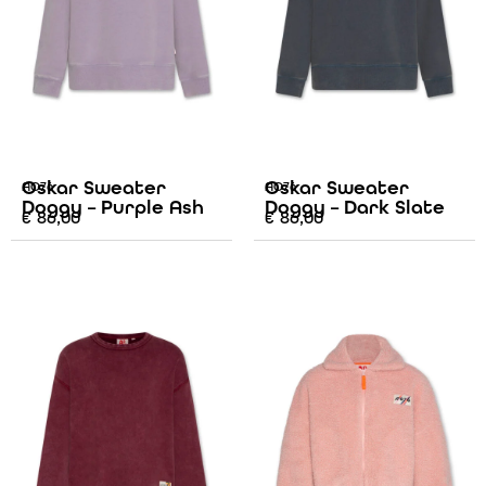
Oskar Sweater
Oskar Sweater
AO76
AO76
Doggy – Purple Ash
Doggy – Dark Slate
€
86,00
€
86,00