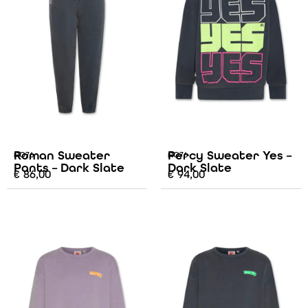
Roman Sweater
Percy Sweater Yes –
AO76
AO76
Pants – Dark Slate
Dark Slate
€
86,00
€
94,00