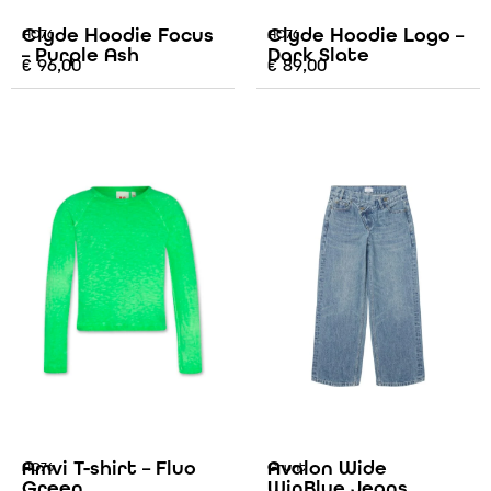
Clyde Hoodie Focus
Clyde Hoodie Logo –
AO76
AO76
– Purple Ash
Dark Slate
€
96,00
€
89,00
Amvi T-shirt – Fluo
Avalon Wide
AO76
Grunt
Green
WinBlue Jeans