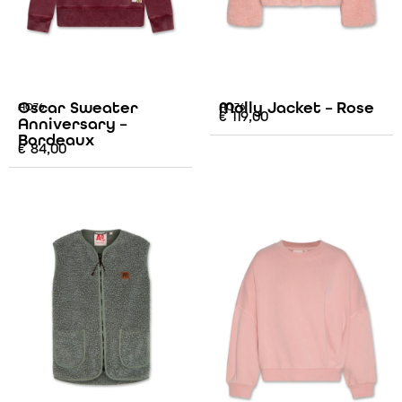
Oscar Sweater
Molly Jacket – Rose
AO76
AO76
€
119,00
Anniversary –
Bordeaux
€
84,00