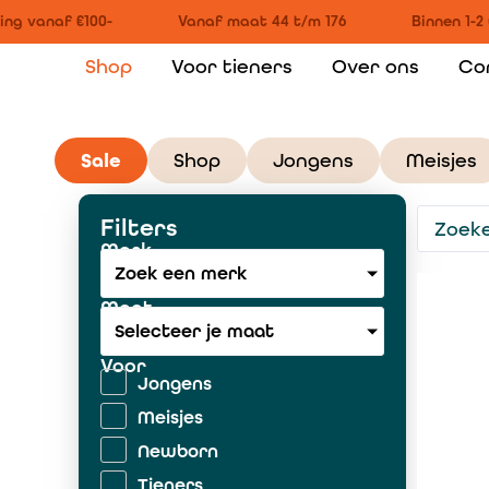
g vanaf €100-
Vanaf maat 44 t/m 176
Binnen 1-2 
Shop
Voor tieners
Over ons
Co
Sale
Shop
Jongens
Meisjes
Filters
Merk
Zoek een merk
Maat
Selecteer je maat
Voor
Jongens
Meisjes
Newborn
Tieners