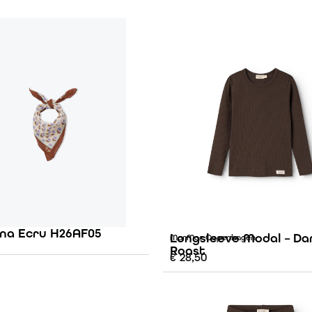
na Ecru H26AF05
Longsleeve Modal – Da
MarMar Copenhagen
Roast
€
28,50