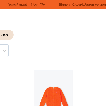
Vanaf maat 44 t/m 176
Binnen 1-2 werkdagen verzond
eken