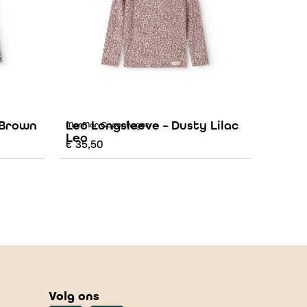
 Brown
Leo Longsleeve – Dusty Lilac
MarMar Copenhagen
Leo
€
35,50
Volg ons