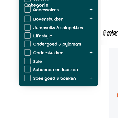
Categorie
Accessoires
Bovenstukken
Jumpsuits & salopettes
Avalo
€
69,95
Lifestyle
Ondergoed & pyjama's
Onderstukken
Sale
Schoenen en laarzen
Speelgoed & boeken
Zwemkleding