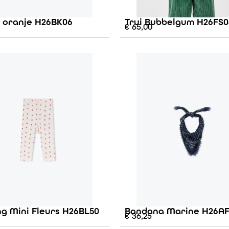
e oranje H26BK06
Trui Bubbelgum H26FS0
€
65,00
g Mini Fleurs H26BL50
Bandana Marine H26A
€
36,25