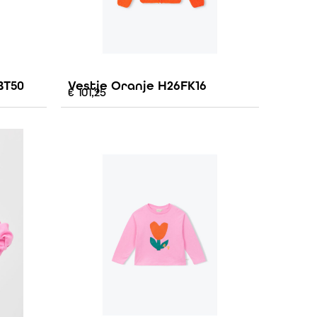
BT50
Vestje Oranje H26FK16
€
101,25