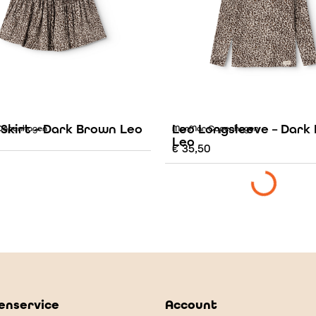
 Skirt – Dark Brown Leo
Leo Longsleeve – Dark
Copenhagen
MarMar Copenhagen
Leo
€
35,50
enservice
Account