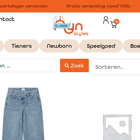
werkdagen verzonden
Gratis verzending vanaf €100,-
ntact
0
Tieners
Newborn
Speelgoed
Bo
Zoek