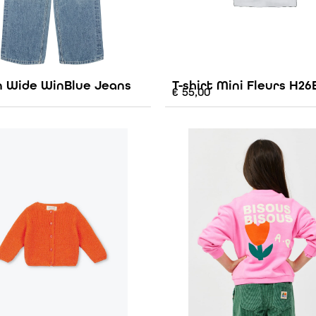
n Wide WinBlue Jeans
T-shirt Mini Fleurs H26
€
55,00