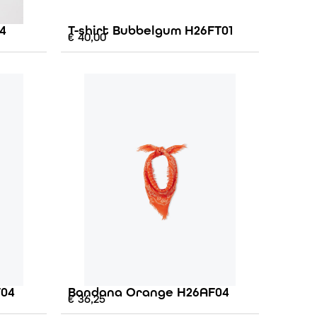
4
T-shirt Bubbelgum H26FT01
€
40,00
F04
Bandana Orange H26AF04
€
36,25