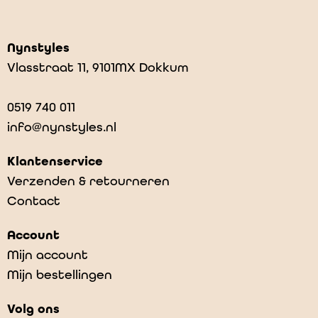
Nynstyles
Vlasstraat 11, 9101MX Dokkum
0519 740 011
info@nynstyles.nl
Klantenservice
Verzenden & retourneren
Contact
Patti Blanket
Account
€
44,95
Mijn account
Mijn bestellingen
Volg ons