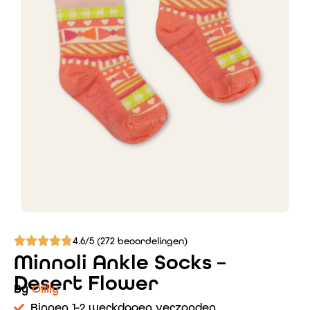
4.6/5 (272 beoordelingen)
Minnoli Ankle Socks –
Desert Flower
By
Oilily
Binnen 1-2 werkdagen verzonden