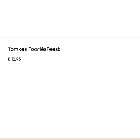
Tomkes foarlêsfeest
€
12,95