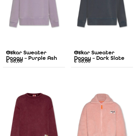
Oskar Sweater
Oskar Sweater
AO76
AO76
Doggy – Purple Ash
Doggy – Dark Slate
€
86,00
€
86,00