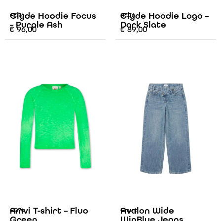
Clyde Hoodie Focus
Clyde Hoodie Logo –
AO76
AO76
– Purple Ash
Dark Slate
€
96,00
€
89,00
Amvi T-shirt – Fluo
Avalon Wide
AO76
Grunt
Green
WinBlue Jeans