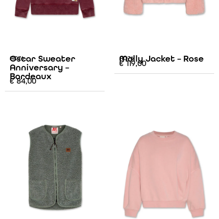
Oscar Sweater
Molly Jacket – Rose
AO76
AO76
€
119,00
Anniversary –
Bordeaux
€
84,00