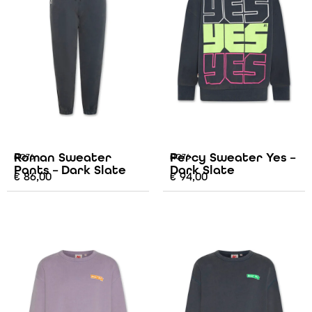
Roman Sweater
Percy Sweater Yes –
AO76
AO76
Pants – Dark Slate
Dark Slate
€
86,00
€
94,00