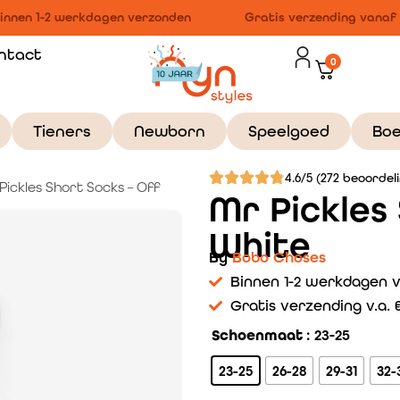
nnen 1-2 werkdagen verzonden
Gratis verzending vanaf €
ntact
0
Tieners
Newborn
Speelgoed
Bo
4.6/5 (272 beoordel
Pickles Short Socks – Off
Mr Pickles
White
By
Bobo Choses
Binnen 1-2 werkdagen 
Gratis verzending v.a. €
Schoenmaat
: 23-25
23-25
26-28
29-31
32-