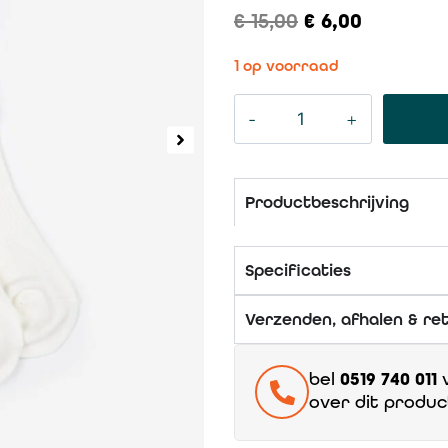
€
15,00
€
6,00
1 op voorraad
Productbeschrijving
Specificaties
Verzenden, afhalen & re
bel
0519 740 011
v
over dit produc