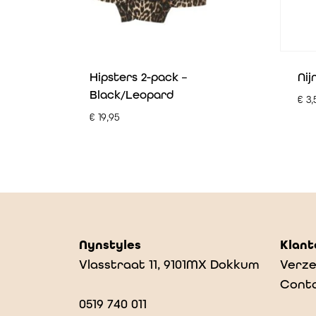
Hipsters 2-pack –
Nij
Black/Leopard
€
3,
€
19,95
Nynstyles
Klant
Vlasstraat 11, 9101MX Dokkum
Verze
Cont
0519 740 011