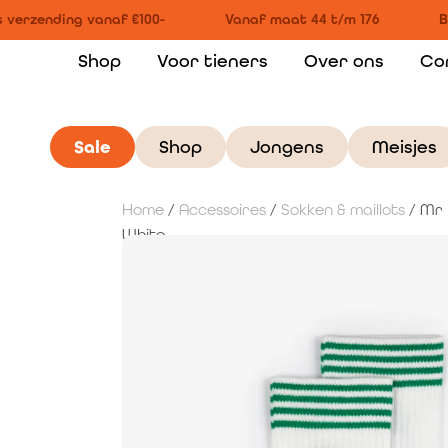
 verzending vanaf €100-
Vanaf maat 44 t/m 176
Bi
Shop
Voor tieners
Over ons
Co
Sale
Shop
Jongens
Meisjes
Home
/
Accessoires
/
Sokken & maillots
/ Mr 
White