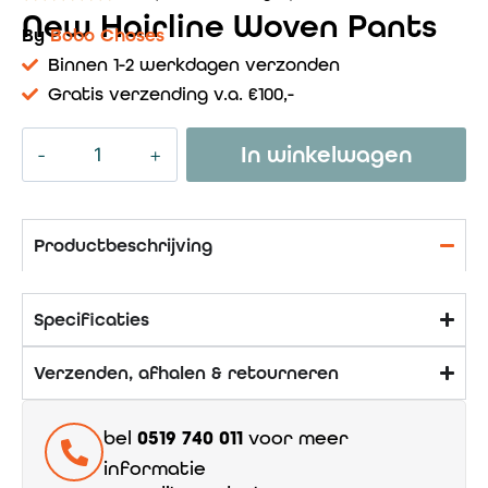
New Hairline Woven Pants
By
Bobo Choses
Binnen 1-2 werkdagen verzonden
Gratis verzending v.a. €100,-
In winkelwagen
Productbeschrijving
Specificaties
Verzenden, afhalen & retourneren
bel
0519 740 011
voor meer
informatie