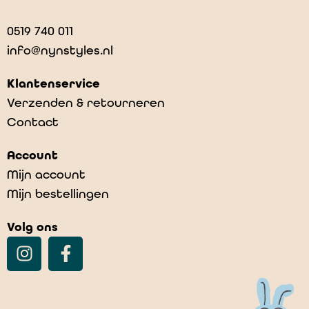
0519 740 011
info@nynstyles.nl
Klantenservice
Verzenden & retourneren
Contact
Andy – Lightblue Denim
Account
€
69,00
-
€
79,00
Mijn account
Mijn bestellingen
Volg ons