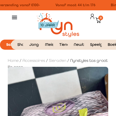
erzending vanaf €100-
Vanaf maat 44 t/m 176
Bin
0
Sale
Shop
Jongens
Meisjes
Tieners
Newborn
Speelgoed
Boe
Home
/
Accessoires
/
Sieraden
/ Nynstyles tas groot
lila neon