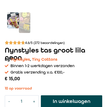
4.6/5 (272 beoordelingen)
Nynstyles tas groot lila
neon
By
Nynstyles
,
Tiny Cottons
Binnen 1-2 werkdagen verzonden
Gratis verzending v.a. €100,-
€
15,00
10 op voorraad
In winkelwagen