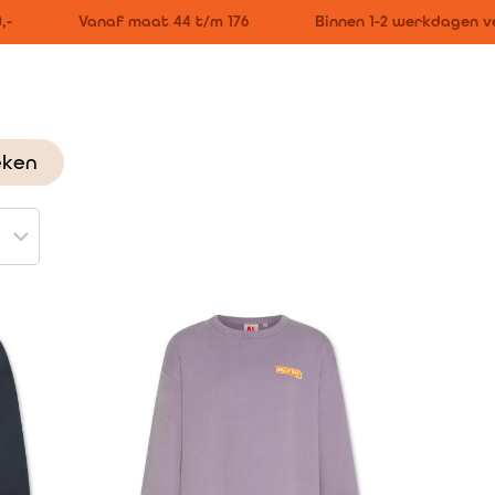
Vanaf maat 44 t/m 176
Binnen 1-2 werkdagen ve
eken