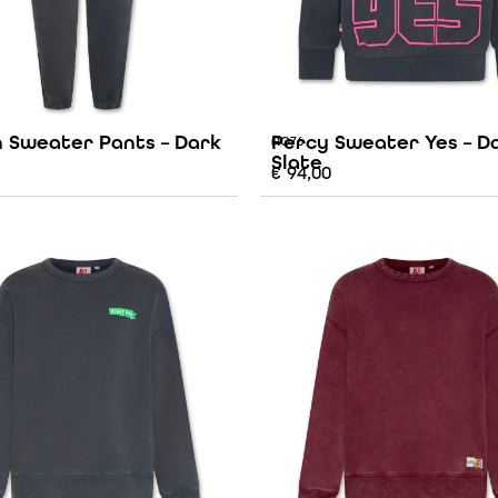
 Sweater Pants – Dark
Percy Sweater Yes – D
AO76
Slate
€
94,00