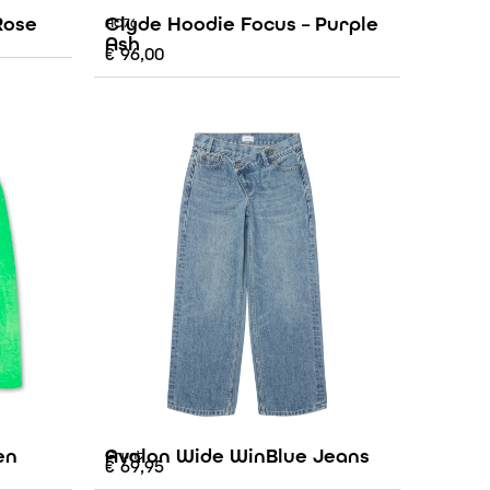
Rose
Clyde Hoodie Focus – Purple
AO76
Ash
€
96,00
en
Avalon Wide WinBlue Jeans
Grunt
€
69,95