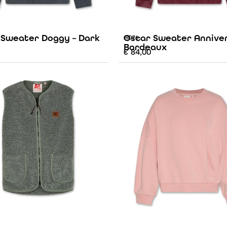
 Sweater Doggy – Dark
Oscar Sweater Anniver
AO76
Bordeaux
€
84,00