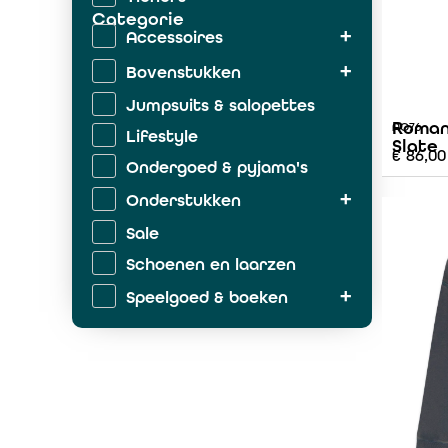
Categorie
Accessoires
Bovenstukken
Jumpsuits & salopettes
Roman
AO76
Lifestyle
Slate
€
86,00
Ondergoed & pyjama's
Onderstukken
Sale
Schoenen en laarzen
Speelgoed & boeken
Zwemkleding