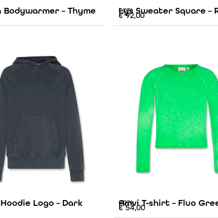
 Bodywarmer – Thyme
Lys Sweater Square – 
AO76
€
92,00
 Hoodie Logo – Dark
Amvi T-shirt – Fluo Gre
AO76
€
54,00