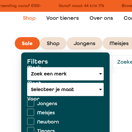
ending vanaf €100-
Vanaf maat 44 t/m 176
Binnen
Shop
Voor tieners
Over ons
Co
Sale
Shop
Jongens
Meisjes
Filters
Merk
Zoek een merk
Maat
Selecteer je maat
Voor
Jongens
Meisjes
Newborn
Tieners