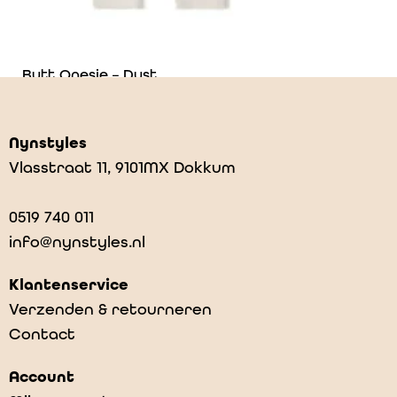
Butt Onesie – Dust
€
49,99
Nynstyles
Vlasstraat 11, 9101MX Dokkum
0519 740 011
info@nynstyles.nl
Klantenservice
Verzenden & retourneren
Contact
Account