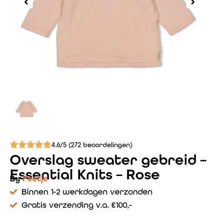
4.6/5 (272 beoordelingen)
Overslag sweater gebreid –
Essential Knits – Rose
By
Feetje
Binnen 1-2 werkdagen verzonden
Gratis verzending v.a. €100,-