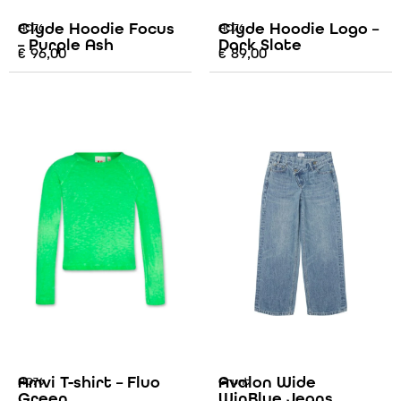
Clyde Hoodie Focus
Clyde Hoodie Logo –
AO76
AO76
– Purple Ash
Dark Slate
€
96,00
€
89,00
Amvi T-shirt – Fluo
Avalon Wide
AO76
Grunt
Green
WinBlue Jeans