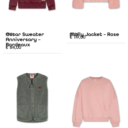
Oscar Sweater
Molly Jacket – Rose
AO76
AO76
€
119,00
Anniversary –
Bordeaux
€
84,00