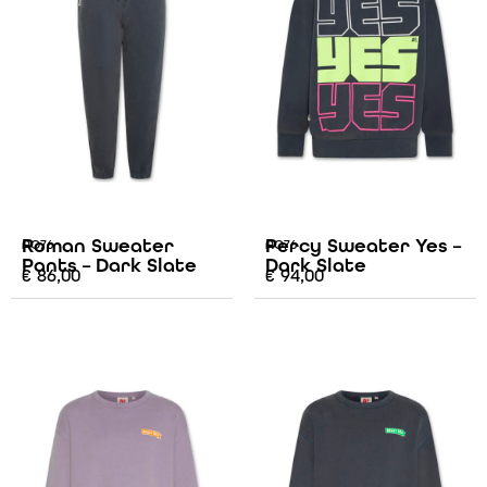
Roman Sweater
Percy Sweater Yes –
AO76
AO76
Pants – Dark Slate
Dark Slate
€
86,00
€
94,00