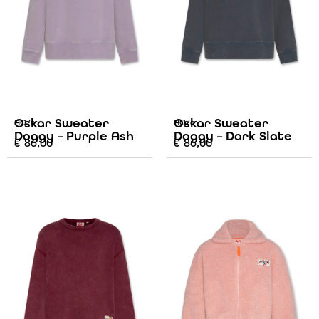
Oskar Sweater
Oskar Sweater
AO76
AO76
Doggy – Purple Ash
Doggy – Dark Slate
€
86,00
€
86,00