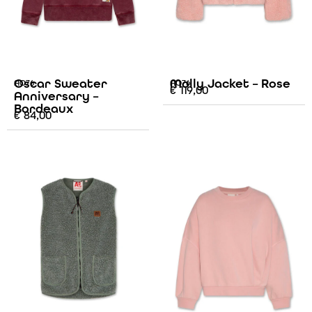
Oscar Sweater
Molly Jacket – Rose
AO76
AO76
€
119,00
Anniversary –
Bordeaux
€
84,00