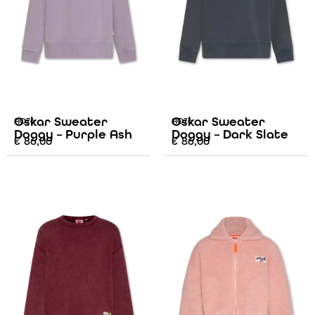
Oskar Sweater
Oskar Sweater
AO76
AO76
Doggy – Purple Ash
Doggy – Dark Slate
€
86,00
€
86,00