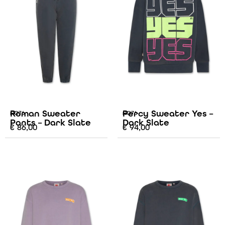
Roman Sweater
Percy Sweater Yes –
AO76
AO76
Pants – Dark Slate
Dark Slate
€
86,00
€
94,00