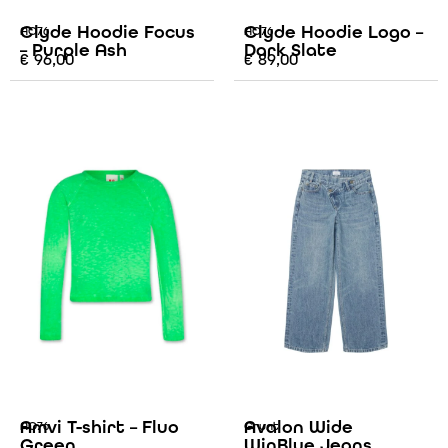
Clyde Hoodie Focus
Clyde Hoodie Logo –
AO76
AO76
– Purple Ash
Dark Slate
€
96,00
€
89,00
Amvi T-shirt – Fluo
Avalon Wide
AO76
Grunt
Green
WinBlue Jeans