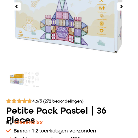
4.6/5 (272 beoordelingen)
Petite Pack Pastel | 36
Pieces
By
Cleverclixx
Binnen 1-2 werkdagen verzonden