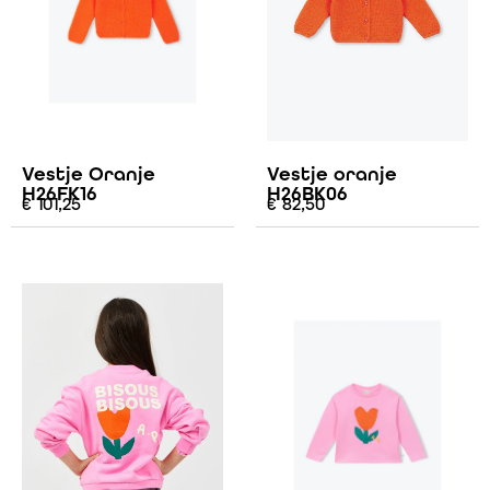
Vestje Oranje
Vestje oranje
H26FK16
H26BK06
€
101,25
€
82,50