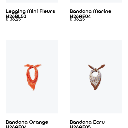
Legging Mini Fleurs
Bandana Marine
H26BL50
H26AF04
€
36,25
€
36,25
Bandana Orange
Bandana Ecru
H26AF04
H26AF05