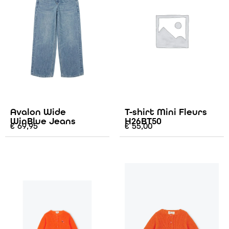
Avalon Wide
T-shirt Mini Fleurs
WinBlue Jeans
H26BT50
€
69,95
€
55,00