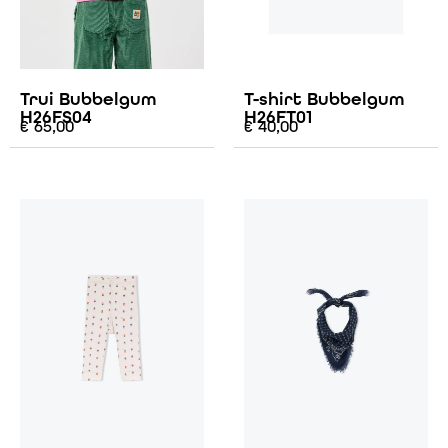
Trui Bubbelgum
T-shirt Bubbelgum
H26FS04
H26FT01
€
65,00
€
40,00