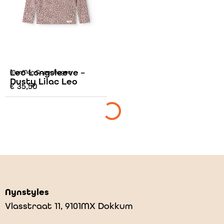
Leo Longsleeve –
MarMar Copenhagen
Dusty Lilac Leo
€
35,50
Nynstyles
Vlasstraat 11, 9101MX Dokkum