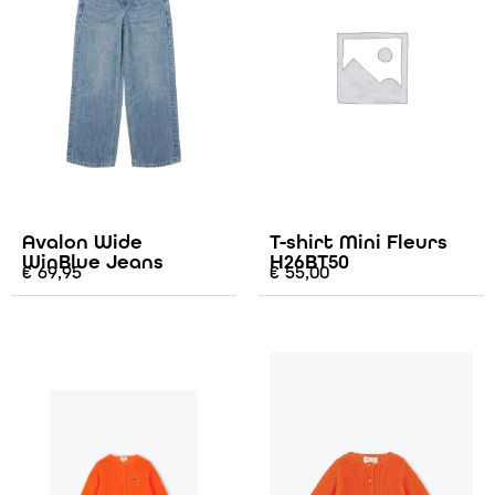
Avalon Wide
T-shirt Mini Fleurs
WinBlue Jeans
H26BT50
€
69,95
€
55,00