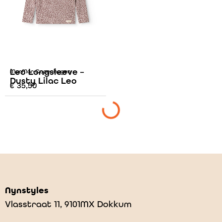
Leo Longsleeve –
MarMar Copenhagen
Dusty Lilac Leo
€
35,50
Nynstyles
Vlasstraat 11, 9101MX Dokkum