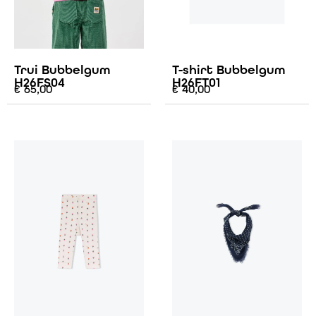
Trui Bubbelgum
T-shirt Bubbelgum
H26FS04
H26FT01
€
65,00
€
40,00