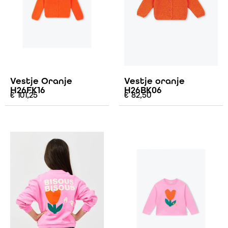
Vestje Oranje
Vestje oranje
H26FK16
H26BK06
€
101,25
€
82,50