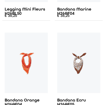
Legging Mini Fleurs
Bandana Marine
H26BL50
H26AF04
€
36,25
€
36,25
Bandana Orange
Bandana Ecru
H26AF04
H26AF05