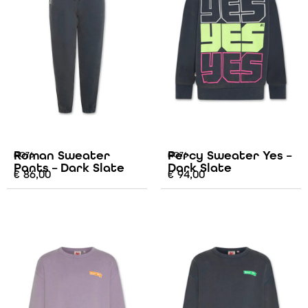
Roman Sweater
Percy Sweater Yes –
AO76
AO76
Pants – Dark Slate
Dark Slate
€
86,00
€
94,00