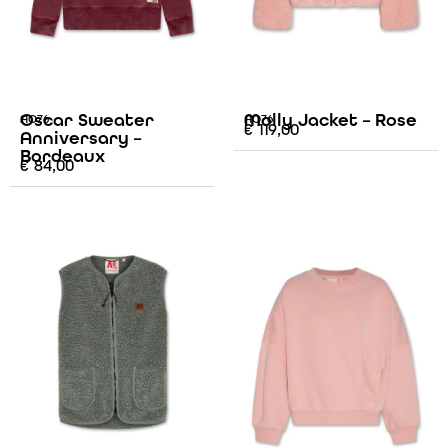
Oscar Sweater
Molly Jacket – Rose
AO76
AO76
€
119,00
Anniversary –
Bordeaux
€
84,00