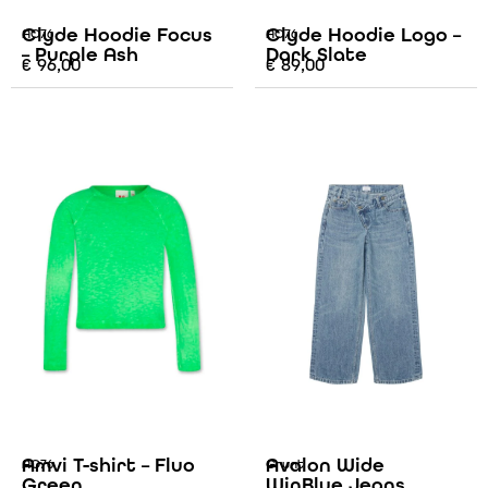
Clyde Hoodie Focus
Clyde Hoodie Logo –
AO76
AO76
– Purple Ash
Dark Slate
€
96,00
€
89,00
Amvi T-shirt – Fluo
Avalon Wide
AO76
Grunt
Green
WinBlue Jeans