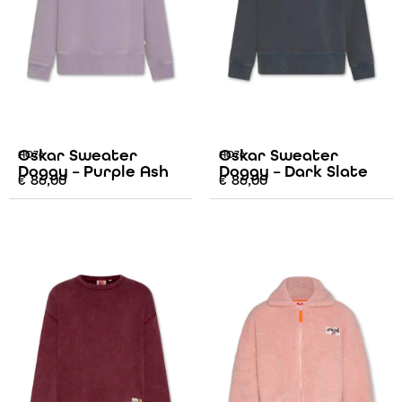
Oskar Sweater
Oskar Sweater
AO76
AO76
Doggy – Purple Ash
Doggy – Dark Slate
€
86,00
€
86,00