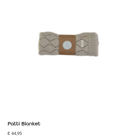
Patti Blanket
€
44,95