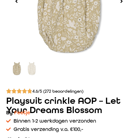
4.6/5 (272 beoordelingen)
Playsuit crinkle AOP – Let
Your Dreams Blossom
By
Feetje
Binnen 1-2 werkdagen verzonden
Gratis verzending v.a. €100,-