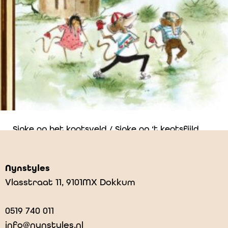
Sipke op het kaatsveld / Sipke op ‘t keatsfjild
€
9,99
Nynstyles
Vlasstraat 11, 9101MX Dokkum
0519 740 011
info@nynstyles.nl