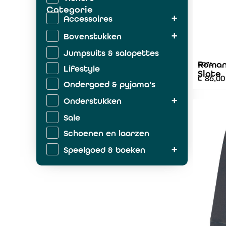
Categorie
Accessoires
Bovenstukken
Jumpsuits & salopettes
Roman
AO76
Lifestyle
Slate
€
86,00
Ondergoed & pyjama's
Onderstukken
Sale
Schoenen en laarzen
Speelgoed & boeken
Zwemkleding