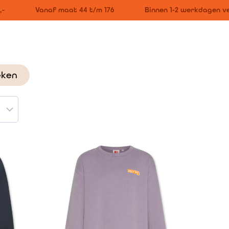
Vanaf maat 44 t/m 176
Binnen 1-2 werkdagen ver
eken