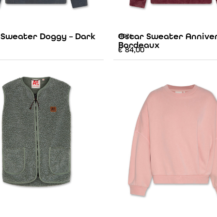
 Sweater Doggy – Dark
Oscar Sweater Anniver
AO76
Bordeaux
€
84,00