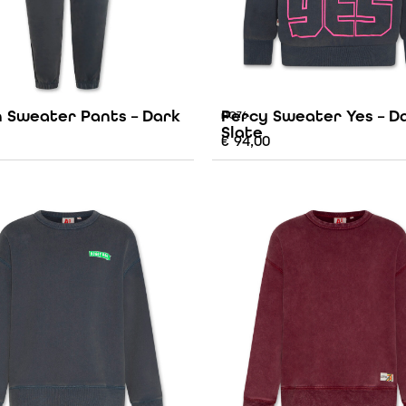
 Sweater Pants – Dark
Percy Sweater Yes – D
AO76
Slate
€
94,00