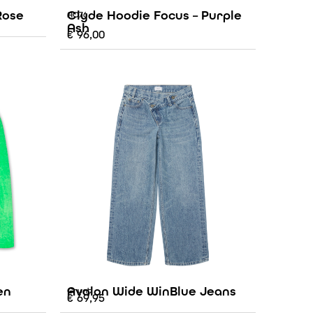
Rose
Clyde Hoodie Focus – Purple
AO76
Ash
€
96,00
en
Avalon Wide WinBlue Jeans
Grunt
€
69,95