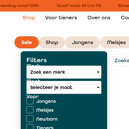
ending vanaf €100-
Vanaf maat 44 t/m 176
Binnen
Shop
Voor tieners
Over ons
Co
Sale
Shop
Jongens
Meisjes
Filters
Merk
Zoek een merk
Maat
Selecteer je maat
Voor
Jongens
Meisjes
Newborn
Tieners