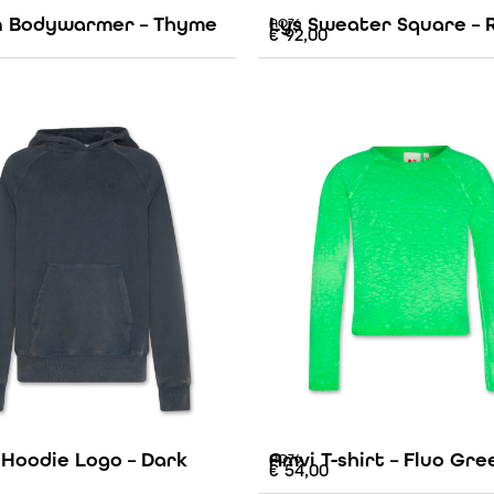
 Bodywarmer – Thyme
Lys Sweater Square – 
AO76
€
92,00
 Hoodie Logo – Dark
Amvi T-shirt – Fluo Gre
AO76
€
54,00