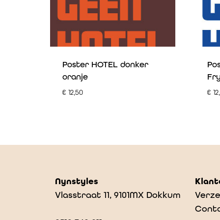
Poster HOTEL donker
Po
oranje
Fr
€
12,50
€
12
Nynstyles
Klant
Vlasstraat 11, 9101MX Dokkum
Verze
Cont