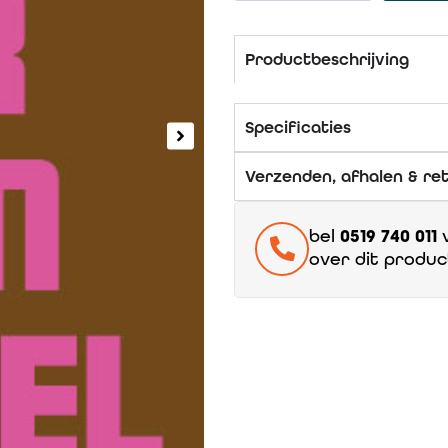
Productbeschrijving
Specificaties
Verzenden, afhalen & re
bel
0519 740 011
v
over dit produc