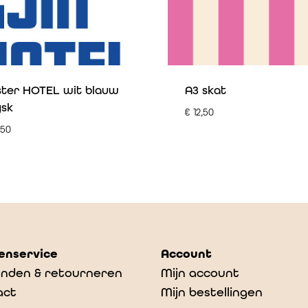
ster HOTEL wit blauw
A3 skat
ysk
€
12,50
,50
enservice
Account
nden & retourneren
Mijn account
act
Mijn bestellingen