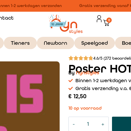
nnen 1-2 werkdagen verzonden
Gratis verzending vanaf €
ntact
0
Tieners
Newborn
Speelgoed
Bo
4.6/5 (272 beoordel
Poster HO
By
Nynstyles
Binnen 1-2 werkdagen 
Gratis verzending v.a. €
€
12,50
10 op voorraad