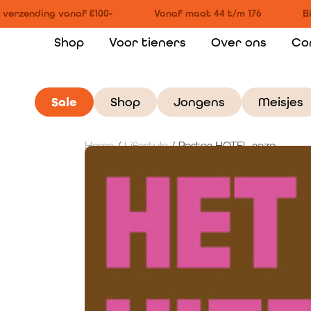
 verzending vanaf €100-
Vanaf maat 44 t/m 176
Bi
Shop
Voor tieners
Over ons
Co
Sale
Shop
Jongens
Meisjes
Home
/
Lifestyle
/ Poster HOTEL roze