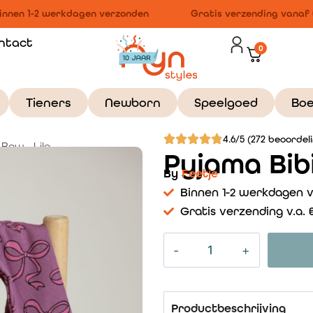
nnen 1-2 werkdagen verzonden
Gratis verzending vanaf €1
ntact
0
Tieners
Newborn
Speelgoed
Bo
4.6/5 (272 beoordel
 Bow – Lila
Pyjama Bibi
By
Feetje
Binnen 1-2 werkdagen 
Gratis verzending v.a. €
Productbeschrijving