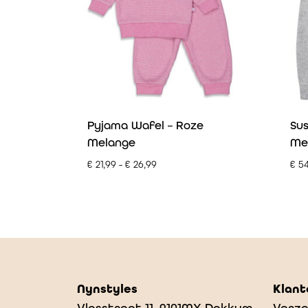
Pyjama Wafel – Roze
Sus
Melange
Me
€
21,99
-
€
26,99
€
54
Nynstyles
Klant
Vlasstraat 11, 9101MX Dokkum
Verze