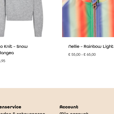
o Knit – Snow
Nellie – Rainbow Light
langea
€
55,00
-
€
65,00
,95
enservice
Account
nden & retourneren
Mijn account