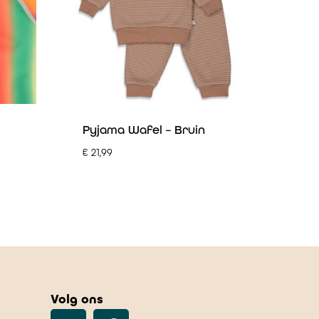
Pyjama Wafel – Bruin
€
21,99
Volg ons