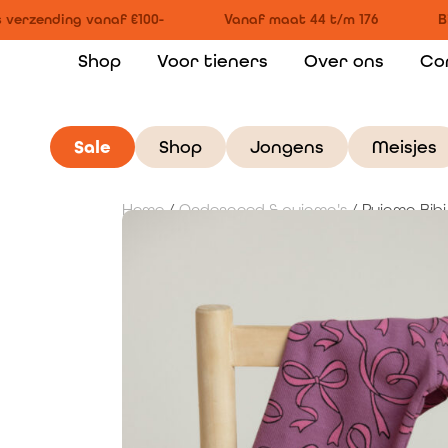
verzending vanaf €100-
Vanaf maat 44 t/m 176
Bi
Shop
Voor tieners
Over ons
Co
Sale
Shop
Jongens
Meisjes
Home
/
Ondergoed & pyjama's
/ Pyjama Bibi