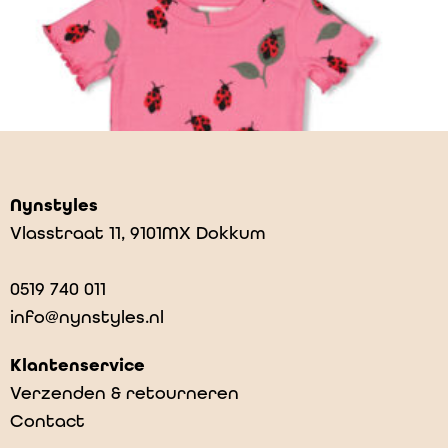
Nynstyles
Vlasstraat 11, 9101MX Dokkum
0519 740 011
info@nynstyles.nl
Klantenservice
Verzenden & retourneren
Contact
Feetje Pyjama – Lily Ladybug