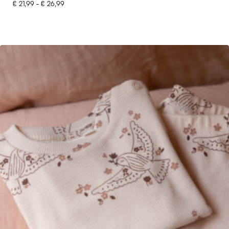
€
21,99
-
€
26,99