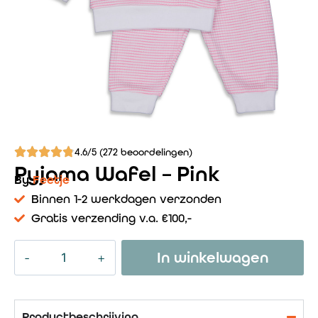
4.6/5 (272 beoordelingen)
Pyjama Wafel – Pink
By
Feetje
Binnen 1-2 werkdagen verzonden
Gratis verzending v.a. €100,-
In winkelwagen
Productbeschrijving