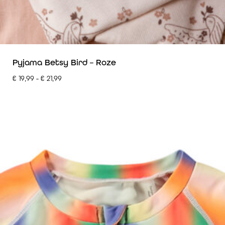
Pyjama Betsy Bird – Roze
€
19,99
-
€
21,99