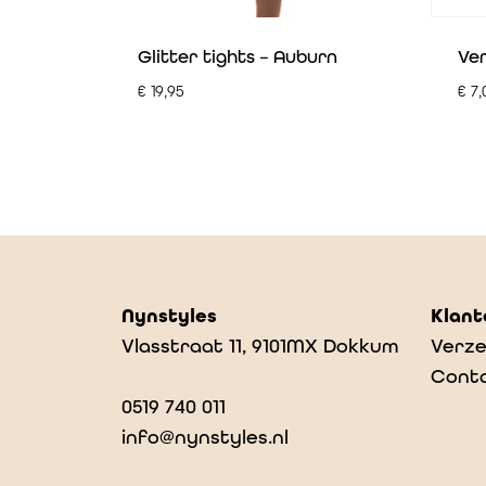
Glitter tights – Auburn
Ve
€
19,95
€
7,
Nynstyles
Klant
Vlasstraat 11, 9101MX Dokkum
Verze
Cont
0519 740 011
info@nynstyles.nl