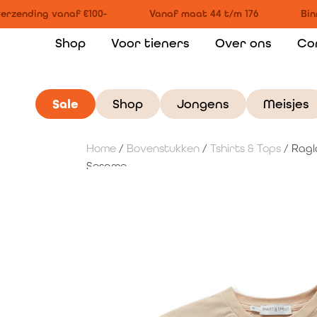
erzending vanaf €100-
Vanaf maat 44 t/m 176
Binn
Shop
Voor tieners
Over ons
Co
Sale
Shop
Jongens
Meisjes
Home
/
Bovenstukken
/
Tshirts & Tops
/ Ragla
Sesame