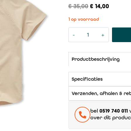
€
35,00
€
14,00
1 op voorraad
Productbeschrijving
Specificaties
Verzenden, afhalen & re
bel
0519 740 011
v
over dit produc