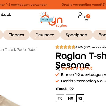
en 1-2 werkdagen verzonden
Gratis verzending vanaf €10
ntact
0
Tieners
Newborn
Speelgoed
Bo
4.6/5 (272 beoordel
n T-shirt Padel Rebel –
Raglan T-sh
Sesame
By
Sproet & Sprout
Binnen 1-2 werkdagen 
Gratis verzending v.a. €
Maat
: 92
110
140
92