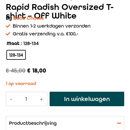
Rapid Radish Oversized T-
shirt – Off White
By
Bobo Choses
Binnen 1-2 werkdagen verzonden
Gratis verzending v.a. €100,-
Maat
: 128-134
128-134
€
45,00
€
18,00
1 op voorraad
In winkelwagen
Productbeschrijving