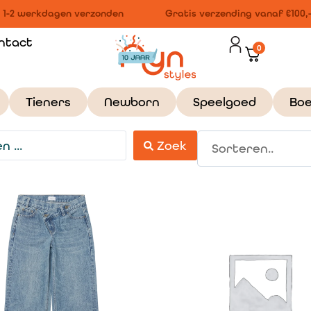
1-2 werkdagen verzonden
Gratis verzending vanaf €100,-
ntact
0
Tieners
Newborn
Speelgoed
Bo
Zoek