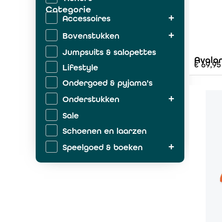
Categorie
Accessoires
Bovenstukken
Jumpsuits & salopettes
Avalo
€
69,95
Lifestyle
Ondergoed & pyjama's
Onderstukken
Sale
Schoenen en laarzen
Speelgoed & boeken
Zwemkleding