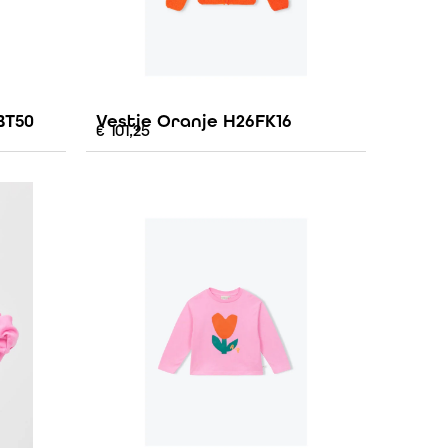
BT50
Vestje Oranje H26FK16
€
101,25