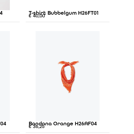
4
T-shirt Bubbelgum H26FT01
€
40,00
F04
Bandana Orange H26AF04
€
36,25