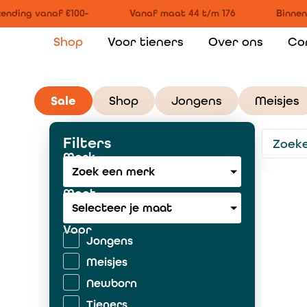
nding vanaf €100-
Vanaf maat 44 t/m 176
Binnen 
Shop
Voor tieners
Over ons
Co
Sale
Shop
Jongens
Meisjes
Filters
Merk
Zoek een merk
Maat
Selecteer je maat
Voor
Jongens
Meisjes
Newborn
Tieners