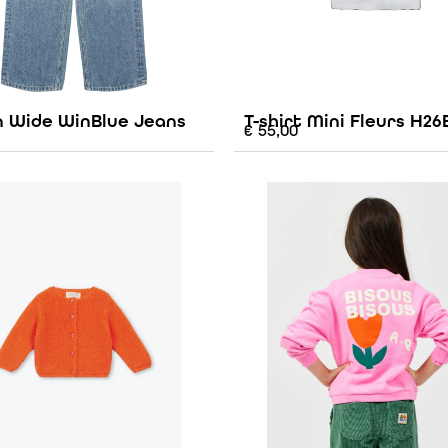
n Wide WinBlue Jeans
T-shirt Mini Fleurs H26
€
55,00