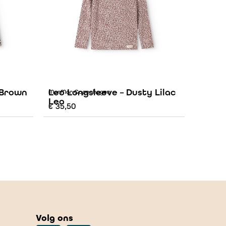
 Brown
Leo Longsleeve – Dusty Lilac
MarMar Copenhagen
Leo
€
35,50
Volg ons