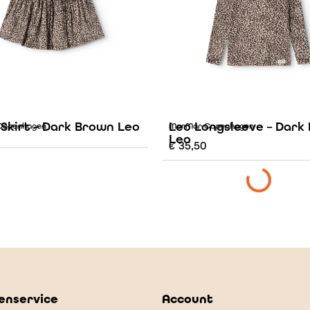
 Skirt – Dark Brown Leo
Leo Longsleeve – Dark
Copenhagen
MarMar Copenhagen
Leo
€
35,50
enservice
Account