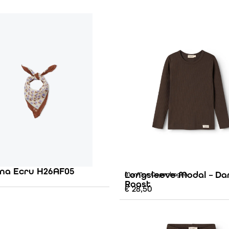
na Ecru H26AF05
Longsleeve Modal – Da
MarMar Copenhagen
Roast
€
28,50