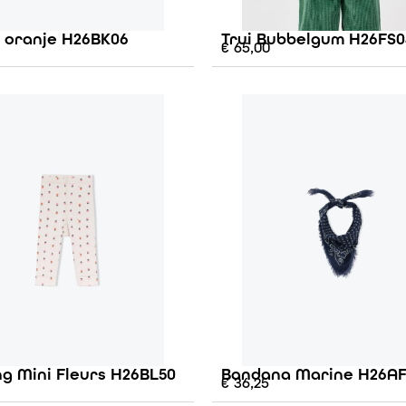
e oranje H26BK06
Trui Bubbelgum H26FS0
€
65,00
g Mini Fleurs H26BL50
Bandana Marine H26A
€
36,25