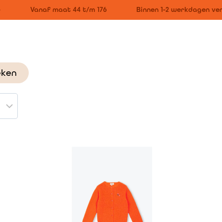
Vanaf maat 44 t/m 176
Binnen 1-2 werkdagen ver
eken