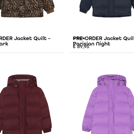
DER Jacket Quilt –
PRE-ORDER Jacket Quil
Enfant
ark
Parisian Night
€
89,95