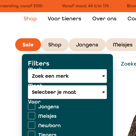
zending vanaf €100-
Vanaf maat 44 t/m 176
Binne
Shop
Voor tieners
Over ons
Co
Sale
Shop
Jongens
Meisjes
Filters
Merk
Zoek een merk
Maat
Selecteer je maat
Voor
Jongens
Meisjes
Newborn
Tieners