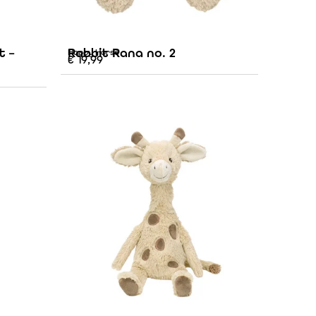
t –
Rabbit Rana no. 2
Happy Horse
€
19,99