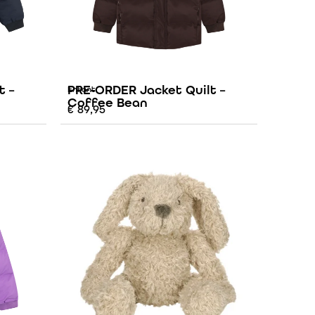
t –
PRE-ORDER Jacket Quilt –
Enfant
Coffee Bean
€
89,95