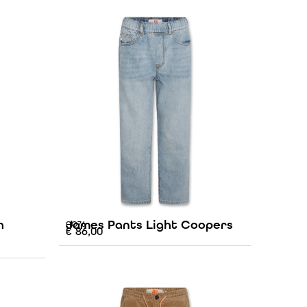
h
James Pants Light Coopers
AO76
€
86,00