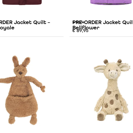
DER Jacket Quilt –
PRE-ORDER Jacket Quil
Enfant
Royale
Bellflower
€
89,95