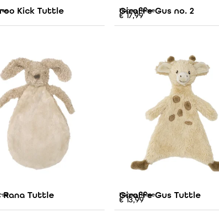
roo Kick Tuttle
Giraffe Gus no. 2
rse
Happy Horse
€
17,99
 Rana Tuttle
Giraffe Gus Tuttle
rse
Happy Horse
€
13,99