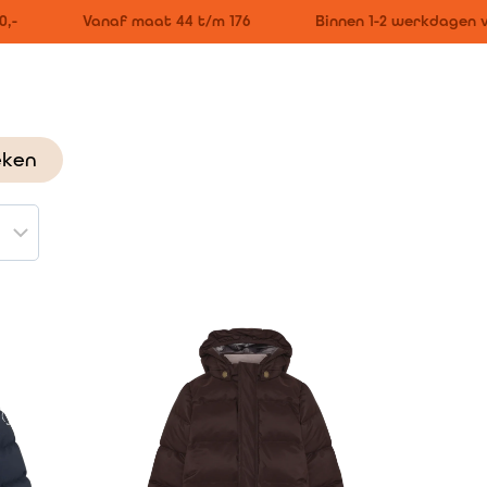
-
Vanaf maat 44 t/m 176
Binnen 1-2 werkdagen v
eken