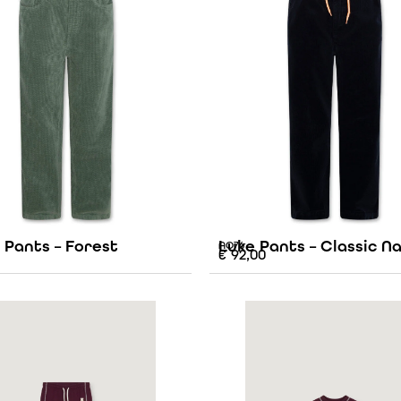
 Pants – Forest
Luke Pants – Classic N
AO76
€
92,00