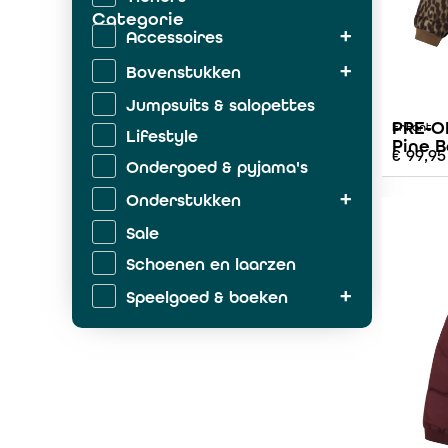
Categorie
Accessoires
Bovenstukken
Jumpsuits & salopettes
PRE-OR
Enfant
Lifestyle
Pine B
€
99,95
Ondergoed & pyjama's
Onderstukken
Sale
Schoenen en laarzen
Speelgoed & boeken
Zwemkleding