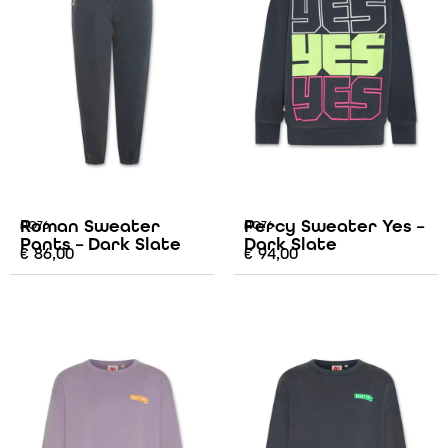
Roman Sweater
Percy Sweater Yes –
AO76
AO76
Pants – Dark Slate
Dark Slate
€
86,00
€
94,00