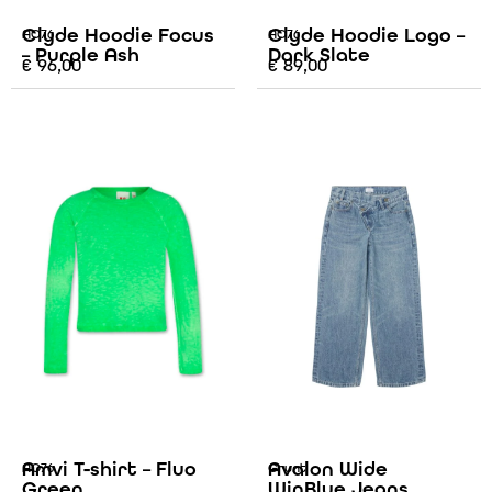
Clyde Hoodie Focus
Clyde Hoodie Logo –
AO76
AO76
– Purple Ash
Dark Slate
€
96,00
€
89,00
Amvi T-shirt – Fluo
Avalon Wide
AO76
Grunt
Green
WinBlue Jeans