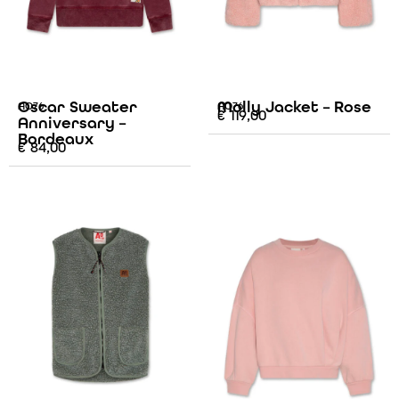
Oscar Sweater
Molly Jacket – Rose
AO76
AO76
€
119,00
Anniversary –
Bordeaux
€
84,00