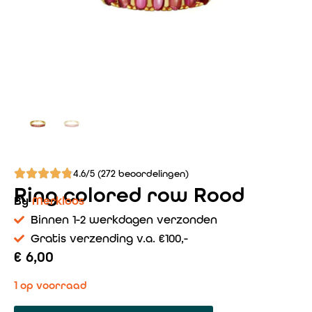
4.6/5 (272 beoordelingen)
Ring colored row Rood
By
Merkloos
Binnen 1-2 werkdagen verzonden
Gratis verzending v.a. €100,-
€
6,00
1 op voorraad