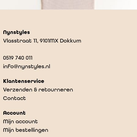
Nynstyles
Vlasstraat 11, 9101MX Dokkum
0519 740 011
info@nynstyles.nl
Klantenservice
Verzenden & retourneren
Contact
Cocoon – Oat
Account
€
75,95
Mijn account
Mijn bestellingen