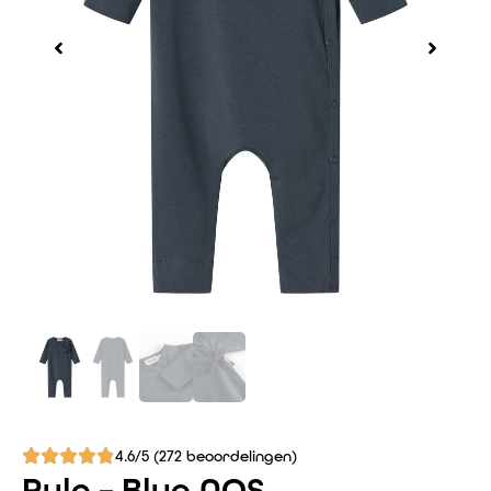
4.6/5 (272 beoordelingen)
Rula – Blue NOS