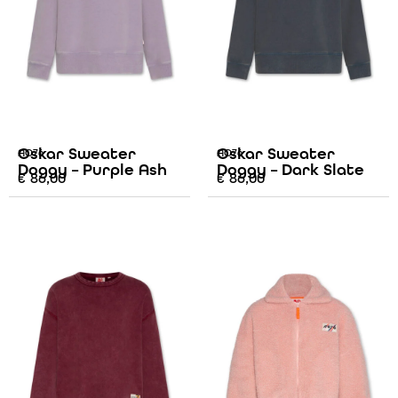
Oskar Sweater
Oskar Sweater
AO76
AO76
Doggy – Purple Ash
Doggy – Dark Slate
€
86,00
€
86,00