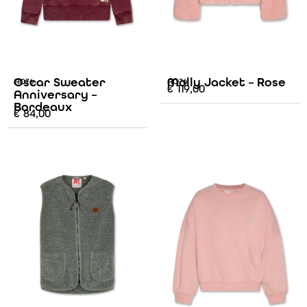
Oscar Sweater
Molly Jacket – Rose
AO76
AO76
€
119,00
Anniversary –
Bordeaux
€
84,00