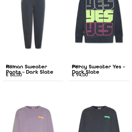
Roman Sweater
Percy Sweater Yes –
AO76
AO76
Pants – Dark Slate
Dark Slate
€
86,00
€
94,00