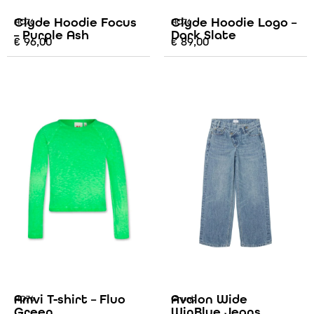
Clyde Hoodie Focus
Clyde Hoodie Logo –
AO76
AO76
– Purple Ash
Dark Slate
€
96,00
€
89,00
Amvi T-shirt – Fluo
Avalon Wide
AO76
Grunt
Green
WinBlue Jeans