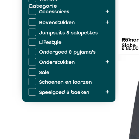
Categorie
Accessoires
Bovenstukken
Jumpsuits & salopettes
Roman
AO76
Lifestyle
Slate
€
86,00
Ondergoed & pyjama's
Onderstukken
Sale
Schoenen en laarzen
Speelgoed & boeken
Zwemkleding