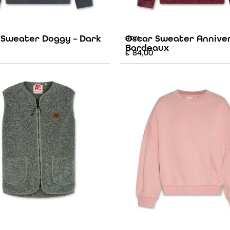
 Sweater Doggy – Dark
Oscar Sweater Anniver
AO76
Bordeaux
€
84,00