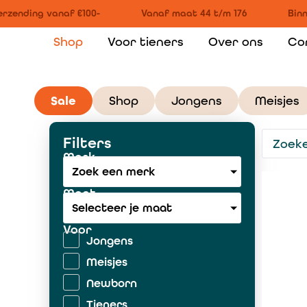
zending vanaf €100-
Vanaf maat 44 t/m 176
Binne
Shop
Voor tieners
Over ons
Co
Sale
Shop
Jongens
Meisjes
Filters
Merk
Zoek een merk
Maat
Selecteer je maat
Voor
Jongens
Meisjes
Newborn
Tieners