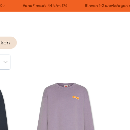
-
Vanaf maat 44 t/m 176
Binnen 1-2 werkdagen v
eken