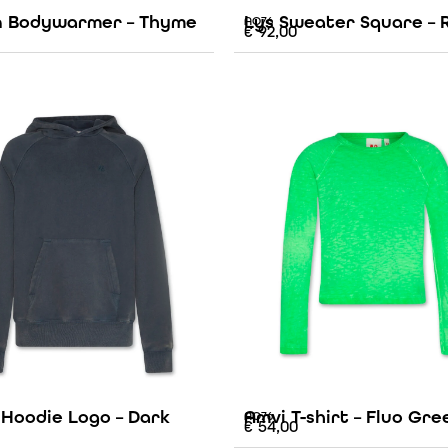
 Bodywarmer – Thyme
Lys Sweater Square – 
AO76
€
92,00
 Hoodie Logo – Dark
Amvi T-shirt – Fluo Gre
AO76
€
54,00