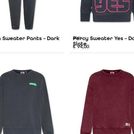
 Sweater Pants – Dark
Percy Sweater Yes – D
AO76
Slate
€
94,00