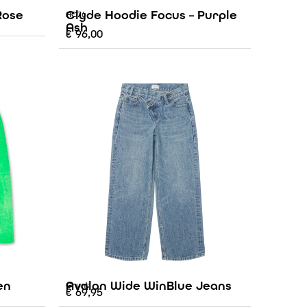
Rose
Clyde Hoodie Focus – Purple
AO76
Ash
€
96,00
en
Avalon Wide WinBlue Jeans
Grunt
€
69,95