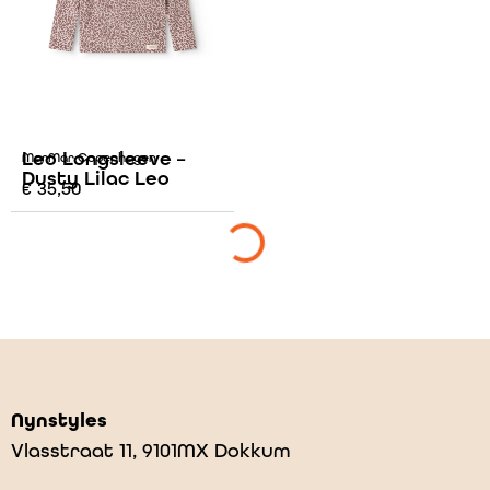
Leo Longsleeve –
MarMar Copenhagen
Dusty Lilac Leo
€
35,50
Nynstyles
Vlasstraat 11, 9101MX Dokkum