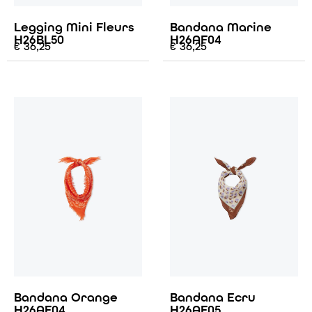
Legging Mini Fleurs
Bandana Marine
H26BL50
H26AF04
€
36,25
€
36,25
Bandana Orange
Bandana Ecru
H26AF04
H26AF05