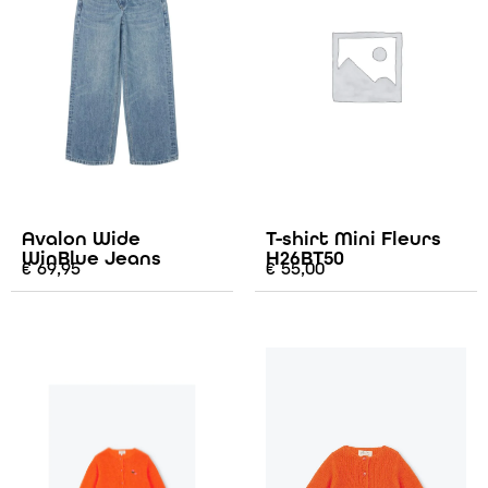
Avalon Wide
T-shirt Mini Fleurs
WinBlue Jeans
H26BT50
€
69,95
€
55,00