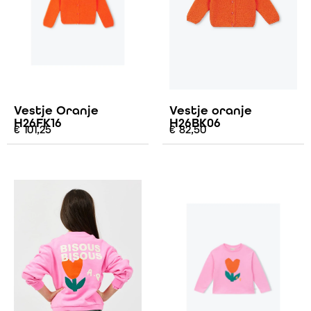
Vestje Oranje
Vestje oranje
H26FK16
H26BK06
€
101,25
€
82,50