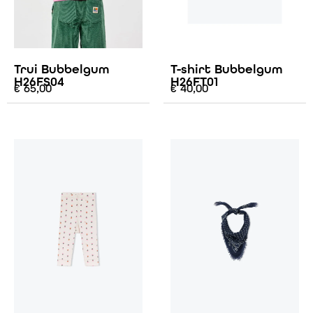
Trui Bubbelgum
T-shirt Bubbelgum
H26FS04
H26FT01
€
65,00
€
40,00