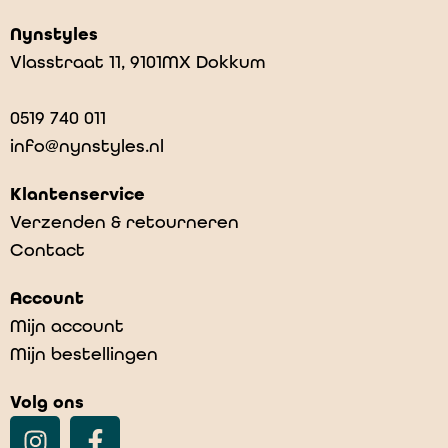
Nynstyles
Vlasstraat 11, 9101MX Dokkum
0519 740 011
info@nynstyles.nl
Klantenservice
Verzenden & retourneren
Contact
Beets – Toasted
Account
€
34,95
Mijn account
Mijn bestellingen
Volg ons