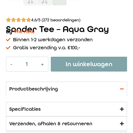
4.6/5 (272 beoordelingen)
Sander Tee – Aqua Gray
By
The New
Binnen 1-2 werkdagen verzonden
Gratis verzending v.a. €100,-
In winkelwagen
Productbeschrijving
Specificaties
Verzenden, afhalen & retourneren