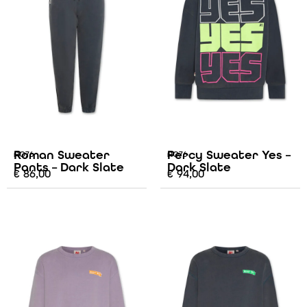
Roman Sweater
Percy Sweater Yes –
AO76
AO76
Pants – Dark Slate
Dark Slate
€
86,00
€
94,00