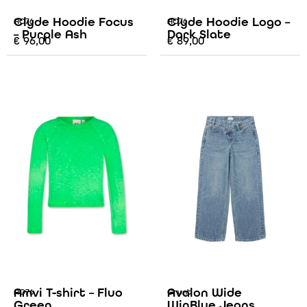
Clyde Hoodie Focus
Clyde Hoodie Logo –
AO76
AO76
– Purple Ash
Dark Slate
€
96,00
€
89,00
Amvi T-shirt – Fluo
Avalon Wide
AO76
Grunt
Green
WinBlue Jeans