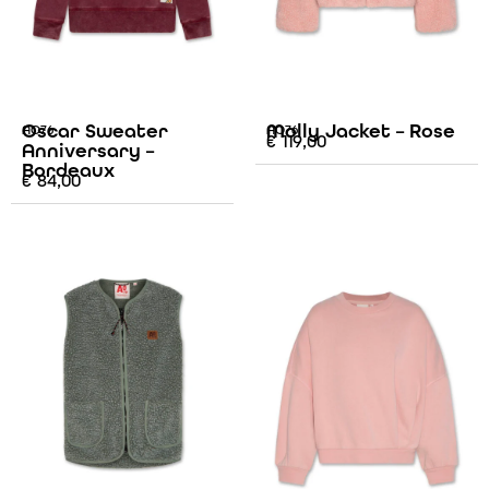
Oscar Sweater
Molly Jacket – Rose
AO76
AO76
€
119,00
Anniversary –
Bordeaux
€
84,00