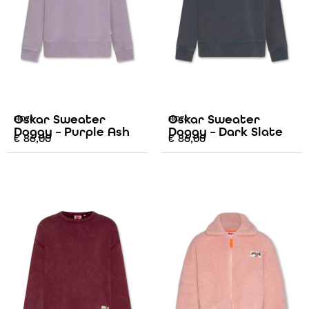
Oskar Sweater
Oskar Sweater
AO76
AO76
Doggy – Purple Ash
Doggy – Dark Slate
€
86,00
€
86,00