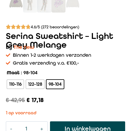
4.6/5 (272 beoordelingen)
Serina Sweatshirt – Light
Grey Melange
By
The New
Binnen 1-2 werkdagen verzonden
Gratis verzending v.a. €100,-
Maat
: 98-104
110-116
122-128
98-104
€
42,95
€
17,18
1 op voorraad
In winkelwagen