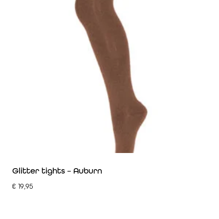
Glitter tights – Auburn
€
19,95