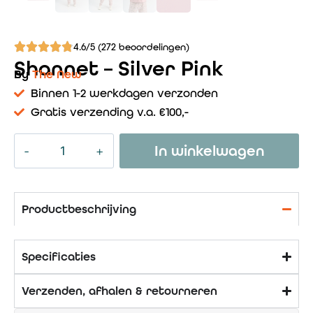
4.6/5 (272 beoordelingen)
Shannet – Silver Pink
By
The New
Binnen 1-2 werkdagen verzonden
Gratis verzending v.a. €100,-
In winkelwagen
Productbeschrijving
Specificaties
Verzenden, afhalen & retourneren