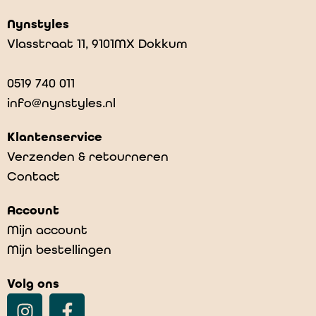
Nynstyles
Vlasstraat 11, 9101MX Dokkum
0519 740 011
info@nynstyles.nl
Klantenservice
Verzenden & retourneren
Contact
Hipsters 2-pack – Black/Leopard
Account
€
19,95
Mijn account
Mijn bestellingen
Volg ons