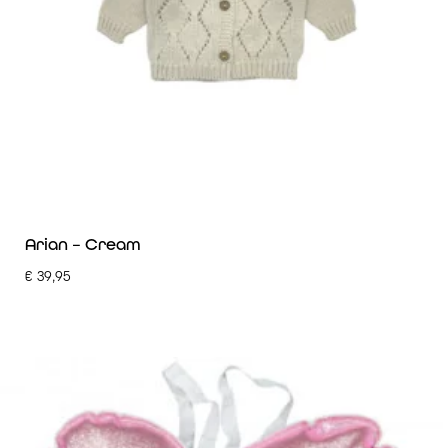
Arian – Cream
€
39,95