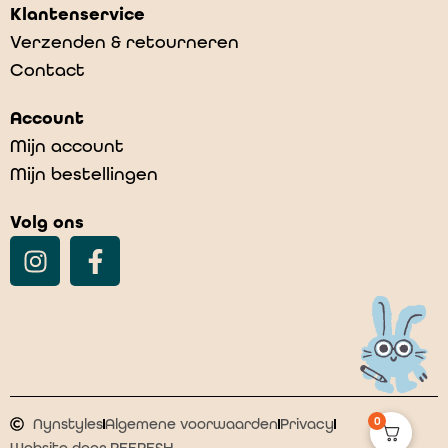
Klantenservice
Verzenden & retourneren
Contact
Hipsters 2-pack – Black/Leopard
Account
€
19,95
Mijn account
Mijn bestellingen
Volg ons
0
Nynstyles
Algemene voorwaarden
Privacy