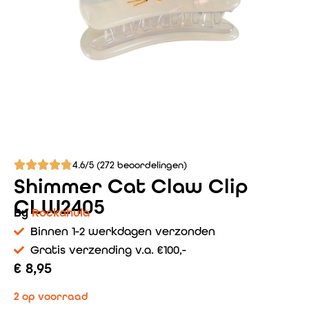
4.6/5 (272 beoordelingen)
Shimmer Cat Claw Clip
CLW2405
By
Rockahula
Binnen 1-2 werkdagen verzonden
Gratis verzending v.a. €100,-
€
8,95
2 op voorraad