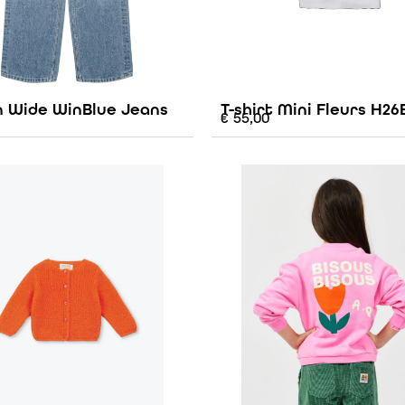
n Wide WinBlue Jeans
T-shirt Mini Fleurs H26
€
55,00