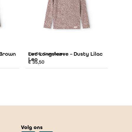
 Brown
Leo Longsleeve – Dusty Lilac
MarMar Copenhagen
Leo
€
35,50
Volg ons