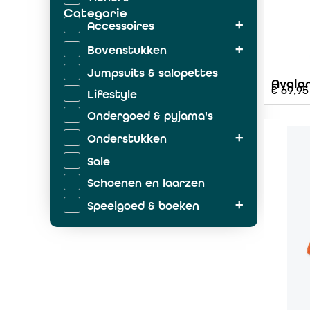
Categorie
Accessoires
Bovenstukken
Jumpsuits & salopettes
Avalo
€
69,95
Lifestyle
Ondergoed & pyjama's
Onderstukken
Sale
Schoenen en laarzen
Speelgoed & boeken
Zwemkleding