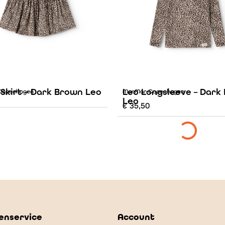
 Skirt – Dark Brown Leo
Leo Longsleeve – Dark
Copenhagen
MarMar Copenhagen
Leo
€
35,50
enservice
Account