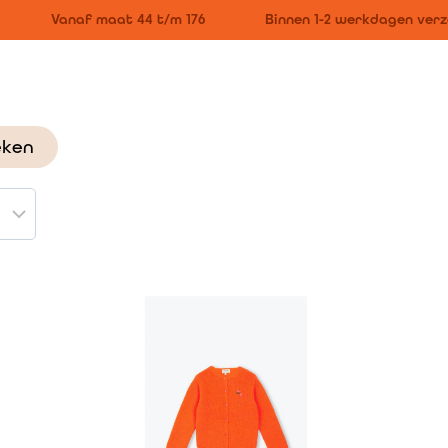
Vanaf maat 44 t/m 176
Binnen 1-2 werkdagen verzo
eken