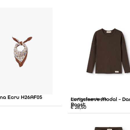
na Ecru H26AF05
Longsleeve Modal – Da
MarMar Copenhagen
Roast
€
28,50