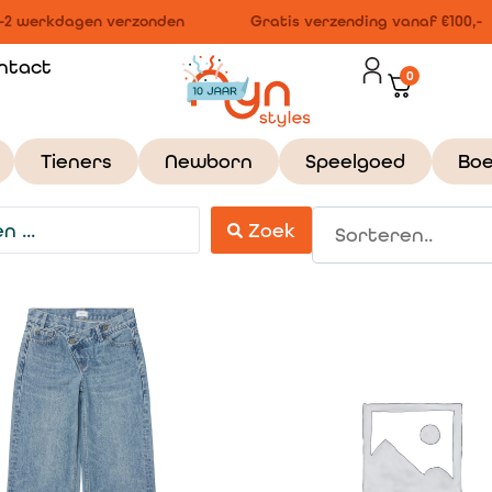
-2 werkdagen verzonden
Gratis verzending vanaf €100,-
ntact
0
Tieners
Newborn
Speelgoed
Bo
Zoek