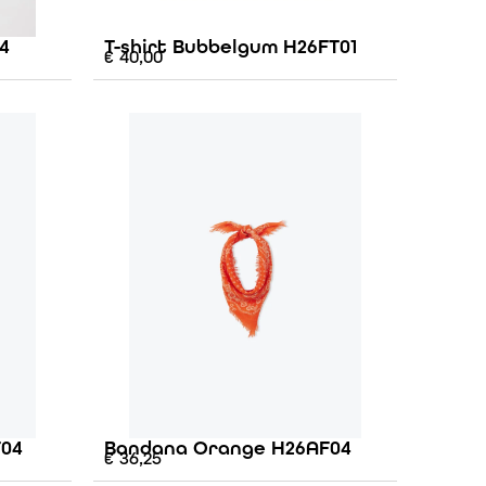
4
T-shirt Bubbelgum H26FT01
€
40,00
F04
Bandana Orange H26AF04
€
36,25