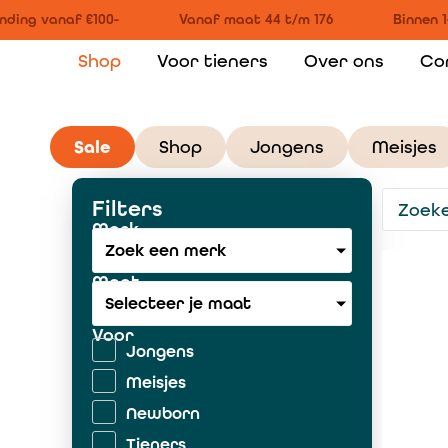
ding vanaf €100-
Vanaf maat 44 t/m 176
Binnen 1
Shop
Voor tieners
Over ons
Co
Sale
Shop
Jongens
Meisjes
Filters
Merk
Zoek een merk
Maat
Selecteer je maat
Voor
Jongens
Meisjes
Newborn
Tieners