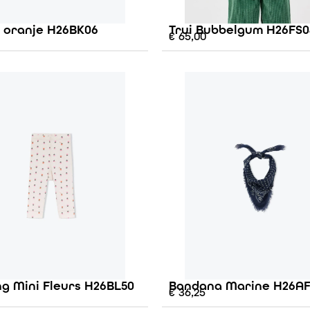
e oranje H26BK06
Trui Bubbelgum H26FS0
€
65,00
g Mini Fleurs H26BL50
Bandana Marine H26A
€
36,25