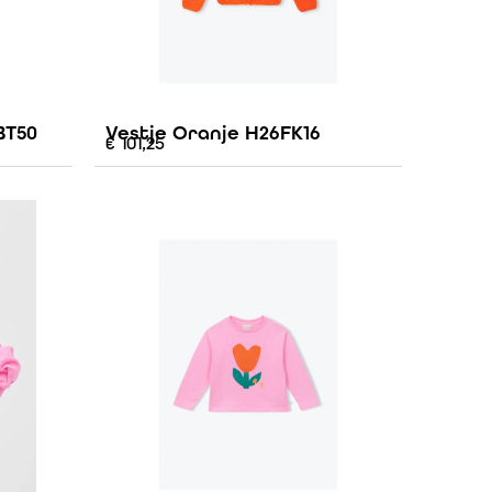
BT50
Vestje Oranje H26FK16
€
101,25