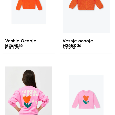
Vestje Oranje
Vestje oranje
H26FK16
H26BK06
€
101,25
€
82,50