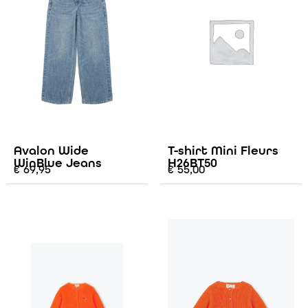
Avalon Wide
T-shirt Mini Fleurs
WinBlue Jeans
H26BT50
€
69,95
€
55,00