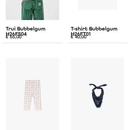
Trui Bubbelgum
T-shirt Bubbelgum
H26FS04
H26FT01
€
65,00
€
40,00