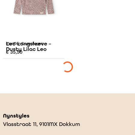
Leo Longsleeve –
MarMar Copenhagen
Dusty Lilac Leo
€
35,50
Nynstyles
Vlasstraat 11, 9101MX Dokkum