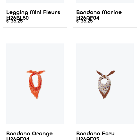
Legging Mini Fleurs
Bandana Marine
H26BL50
H26AF04
€
36,25
€
36,25
Bandana Orange
Bandana Ecru
H26AF04
H26AF05