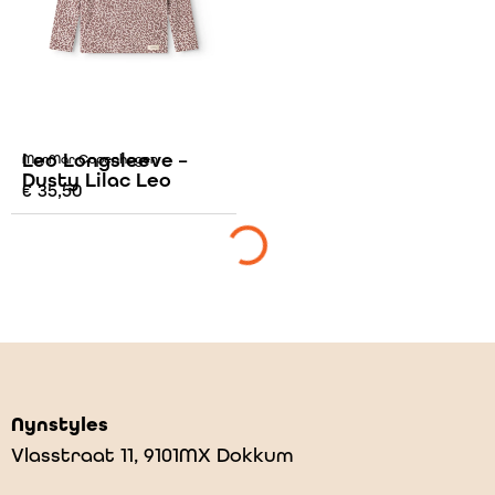
Leo Longsleeve –
MarMar Copenhagen
Dusty Lilac Leo
€
35,50
Nynstyles
Vlasstraat 11, 9101MX Dokkum