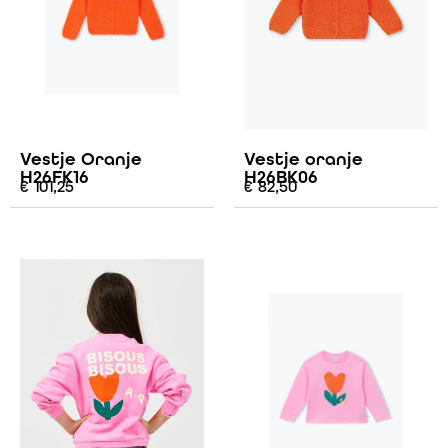
Vestje Oranje
Vestje oranje
H26FK16
H26BK06
€
101,25
€
82,50