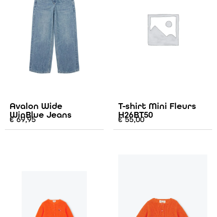
Avalon Wide
T-shirt Mini Fleurs
WinBlue Jeans
H26BT50
€
69,95
€
55,00