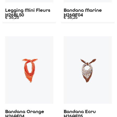
Legging Mini Fleurs
Bandana Marine
H26BL50
H26AF04
€
36,25
€
36,25
Bandana Orange
Bandana Ecru
H26AF04
H26AF05