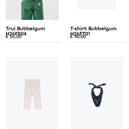
Trui Bubbelgum
T-shirt Bubbelgum
H26FS04
H26FT01
€
65,00
€
40,00