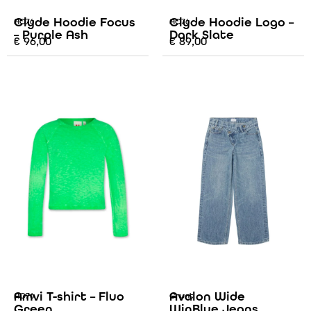
Clyde Hoodie Focus
Clyde Hoodie Logo –
AO76
AO76
– Purple Ash
Dark Slate
€
96,00
€
89,00
Amvi T-shirt – Fluo
Avalon Wide
AO76
Grunt
Green
WinBlue Jeans