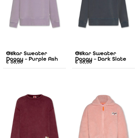
Oskar Sweater
Oskar Sweater
AO76
AO76
Doggy – Purple Ash
Doggy – Dark Slate
€
86,00
€
86,00