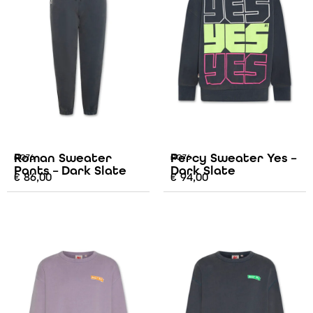
Roman Sweater
Percy Sweater Yes –
AO76
AO76
Pants – Dark Slate
Dark Slate
€
86,00
€
94,00