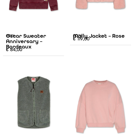
Oscar Sweater
Molly Jacket – Rose
AO76
AO76
€
119,00
Anniversary –
Bordeaux
€
84,00