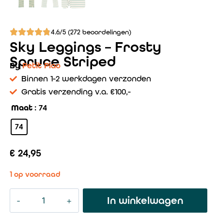
4.6/5 (272 beoordelingen)
Sky Leggings – Frosty
Spruce Striped
By
Petit Piao
Binnen 1-2 werkdagen verzonden
Gratis verzending v.a. €100,-
Maat
: 74
74
€
24,95
1 op voorraad
In winkelwagen