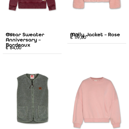
Oscar Sweater
Molly Jacket – Rose
AO76
AO76
€
119,00
Anniversary –
Bordeaux
€
84,00