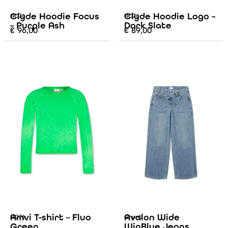
Clyde Hoodie Focus
Clyde Hoodie Logo –
AO76
AO76
– Purple Ash
Dark Slate
€
96,00
€
89,00
Amvi T-shirt – Fluo
Avalon Wide
AO76
Grunt
Green
WinBlue Jeans