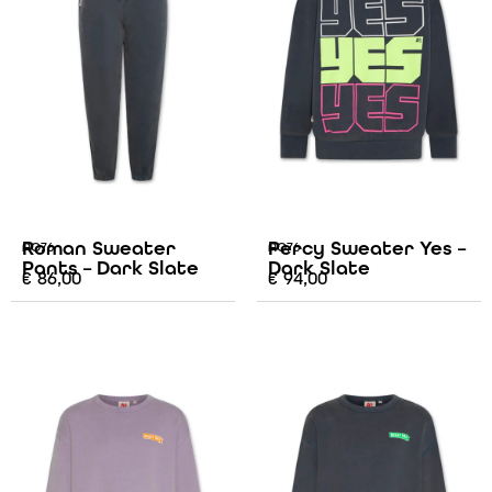
Roman Sweater
Percy Sweater Yes –
AO76
AO76
Pants – Dark Slate
Dark Slate
€
86,00
€
94,00