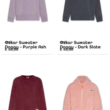
Oskar Sweater
Oskar Sweater
AO76
AO76
Doggy – Purple Ash
Doggy – Dark Slate
€
86,00
€
86,00