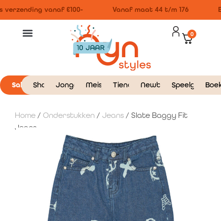
 verzending vanaf €100-
Vanaf maat 44 t/m 176
B
0
Sale
Shop
Jongens
Meisjes
Tieners
Newborn
Speelgoed
Boe
Home
/
Onderstukken
/
Jeans
/ Slate Baggy Fit
Jeans