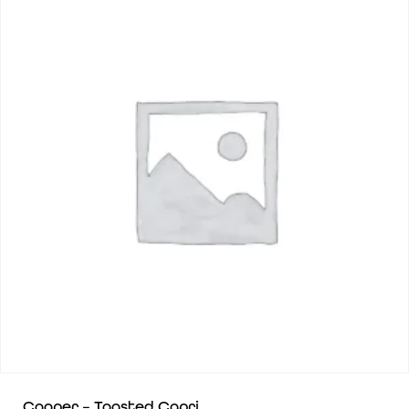
Cooper – Toasted Capri