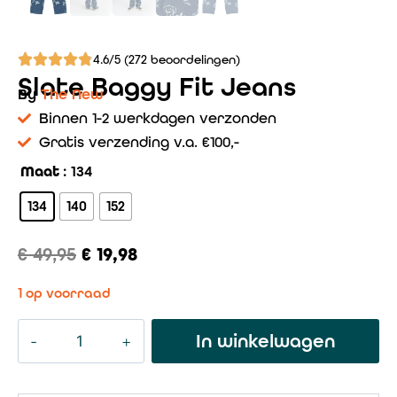
4.6/5 (272 beoordelingen)
Slate Baggy Fit Jeans
By
The New
Binnen 1-2 werkdagen verzonden
Gratis verzending v.a. €100,-
Maat
: 134
134
140
152
€
49,95
€
19,98
1 op voorraad
In winkelwagen