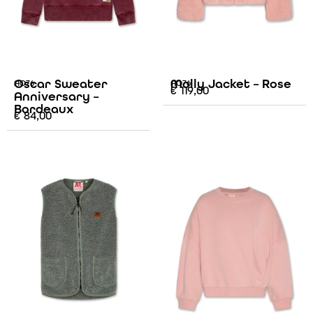
Oscar Sweater
Molly Jacket – Rose
AO76
AO76
€
119,00
Anniversary –
Bordeaux
€
84,00