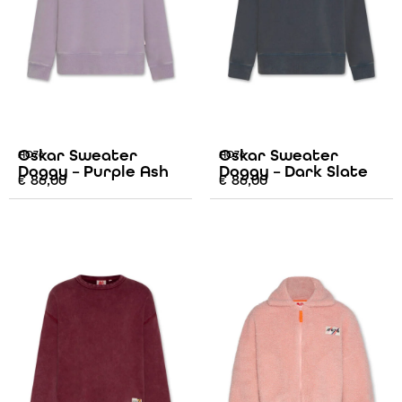
Oskar Sweater
Oskar Sweater
AO76
AO76
Doggy – Purple Ash
Doggy – Dark Slate
€
86,00
€
86,00