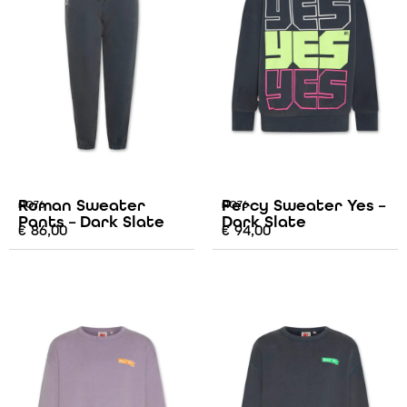
Roman Sweater
Percy Sweater Yes –
AO76
AO76
Pants – Dark Slate
Dark Slate
€
86,00
€
94,00