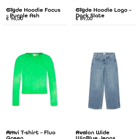
Clyde Hoodie Focus
Clyde Hoodie Logo –
AO76
AO76
– Purple Ash
Dark Slate
€
96,00
€
89,00
Amvi T-shirt – Fluo
Avalon Wide
AO76
Grunt
Green
WinBlue Jeans